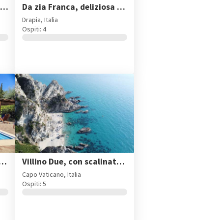
Villetta Ischia, con spiaggia privata a Capo Vaticano
Da zia Franca, deliziosa casetta a due passi da Tropea
Drapia, Italia
Ospiti: 4
rocida, con spiaggia privata a Capo Vaticano
Villino Due, con scalinata per la spiaggia a Capo Vaticano
Capo Vaticano, Italia
Ospiti: 5