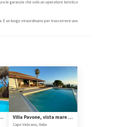
ura le garanzie che solo un operatore turistico
ia. È un luogo straordinario per trascorrere una
esclusiva villa con piscina per 10 persone
Villa Pavone, vista mare e piscina privata a Capo Vaticano
Capo Vaticano, Italia